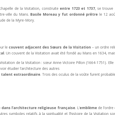
chapelle de la Visitation, construite
entre 1723 et 1737
, se trouve 
tre-ville du Mans.
Basile Moreau y fut ordonné prêtre
le 12 aoû
ude de la Myre-Mory.
our le
couvent adjacent des Sœurs de la Visitation
– un ordre re
tal
. Un couvent de la Visitation avait été fondé au Mans en 1634, mais 
sitation de la Visitation : sœur Anne-Victoire Pillon (1664-1751). Elle
oir étudier l’architecture des autres
n
talent extraordinaire
. Trois des oculus de la voûte furent probab
e dans l’architecture religieuse française
. L’
emblème
de l’ordre 
utres symboles relatifs à la spiritualité et l’histoire de la Visitatio