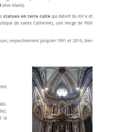
M
(Ave Maria).
es
statues en terre cuite
qui datent du XVI e et
ique de sainte Catherine), une Vierge de Pitié
rison, respectivement jusqu’en 1991 et 2010, bien
ents
480-
ie).
t la