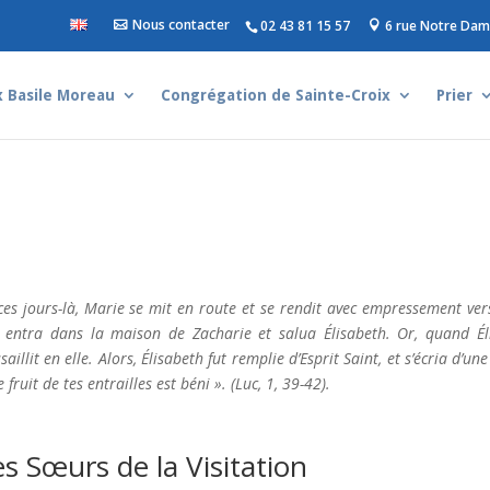
Nous contacter
02 43 81 15 57
6 rue Notre Dam
 Basile Moreau
Congrégation de Sainte-Croix
Prier
ces jours-là, Marie se mit en route et se rendit avec empressement ver
e entra dans la maison de Zacharie et salua Élisabeth. Or, quand Éli
ssaillit en elle. Alors, Élisabeth fut remplie d’Esprit Saint, et s’écria d’u
e fruit de tes entrailles est béni ». (Luc, 1, 39-42).
es Sœurs de la Visitation