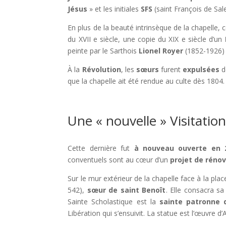
Jésus
» et les initiales
SFS
(saint François de Sal
En plus de la beauté intrinsèque de la chapelle, c
du XVII e siècle, une copie du XIX e siècle d’un
peinte par le Sarthois
Lionel Royer
(1852-1926) 
À la
Révolution
, les
sœurs
furent
expulsées
de
que la chapelle ait été rendue au culte dès 1804.
Une « nouvelle » Visitatio
Cette dernière fut
à nouveau ouverte en 
conventuels sont au cœur d’un
projet de rénov
Sur le mur extérieur de la chapelle face à la pl
542),
sœur de saint Benoît
. Elle consacra s
Sainte Scholastique est la
sainte patronne
Libération qui s’ensuivit. La statue est l’œuvre 