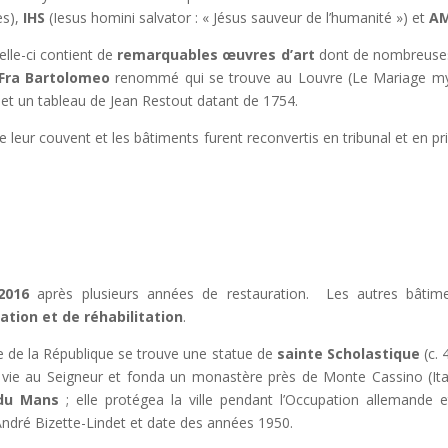
es),
IHS
(Iesus homini salvator : « Jésus sauveur de l’humanité ») et
A
elle-ci contient de
remarquables œuvres d’art
dont de nombreus
Fra Bartolomeo
renommé qui se trouve au Louvre (Le Mariage myst
et un tableau de Jean Restout datant de 1754.
 leur couvent et les bâtiments furent reconvertis en tribunal et en p
n
2016
après plusieurs années de restauration. Les autres bâtim
ation et de réhabilitation
.
ace de la République se trouve une statue de
sainte Scholastique
(c. 
a vie au Seigneur et fonda un monastère près de Monte Cassino (Ital
 du Mans
; elle protégea la ville pendant l’Occupation allemande e
d’André Bizette-Lindet et date des années 1950.