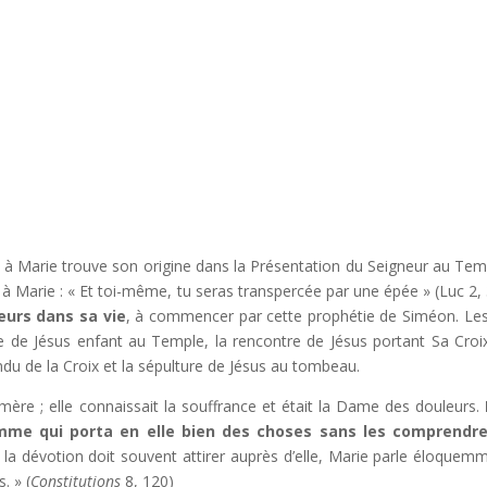
s
à Marie trouve son origine dans la Présentation du Seigneur au Tem
à Marie : « Et toi-même, tu seras transpercée par une épée » (Luc 2, 
eurs dans sa vie
, à commencer par cette prophétie de Siméon. Les
te de Jésus enfant au Temple, la rencontre de Jésus portant Sa Croix
ndu de la Croix et la sépulture de Jésus au tombeau.
 mère ; elle connaissait la souffrance et était la Dame des douleurs.
emme qui porta en elle bien des choses sans les comprendre
ue la dévotion doit souvent attirer auprès d’elle, Marie parle éloquem
. » (
Constitutions
8, 120)