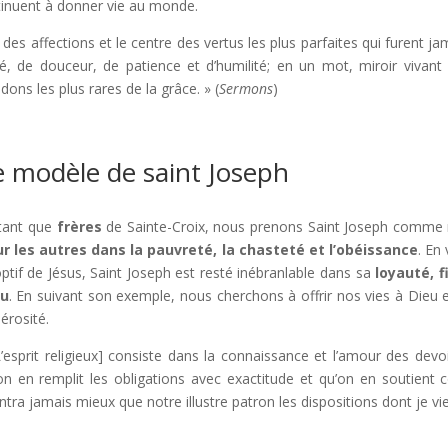
tinuent à donner vie au monde.
 des affections et le centre des vertus les plus parfaites qui furent ja
té, de douceur, de patience et d’humilité; en un mot, miroir vivant
ons les plus rares de la grâce. » (
Sermons
)
e modèle de saint Joseph
tant que
frères
de Sainte-Croix, nous prenons Saint Joseph comme
r les autres dans la pauvreté, la chasteté et l’obéissance
. En
ptif de Jésus, Saint Joseph est resté inébranlable dans sa
loyauté, f
eu
. En suivant son exemple, nous cherchons à offrir nos vies à Dieu e
érosité.
L’esprit religieux] consiste dans la connaissance et l’amour des devoi
on en remplit les obligations avec exactitude et qu’on en soutient c
tra jamais mieux que notre illustre patron les dispositions dont je vien