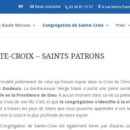
Nous contacter
02 43 81 15 57
6 rue Notre Dam
 Basile Moreau
Congrégation de Sainte-Croix
Prier
TE-CROIX – SAINTS PATRONS
modèle prééminent de celui qui trouve espoir dans la Croix du Chris
s Douleurs
. La bienheureuse Vierge Marie a porté une peine secr
lle en la Providence de Dieu
. À aucun moment dans sa vie sa peine 
la Croix de son fils. C’est ici que
la congrégation s’identifie à la vi
st à travers les yeux de Marie que nous pouvons apprendre à voir l
me la source la plus profonde de notre espoir.
Congrégation de Sainte-Croix est également bénie par d’autres s