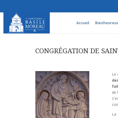
Accueil
Bienheureux
CONGRÉGATION DE SAIN
Le 
de
fai
de 
C’e
com
La 