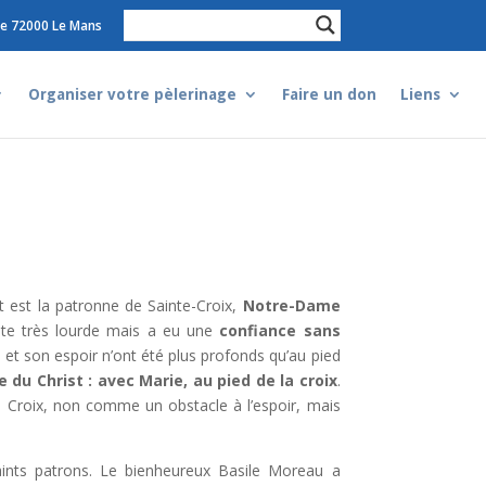
e 72000 Le Mans
Organiser votre pèlerinage
Faire un don
Liens
t est la patronne de Sainte-Croix,
Notre-Dame
ète très lourde mais a eu une
confiance sans
et son espoir n’ont été plus profonds qu’au pied
e du Christ : avec Marie, au pied de la croix
.
a Croix, non comme un obstacle à l’espoir, mais
aints patrons. Le bienheureux Basile Moreau a