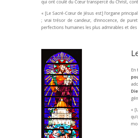
qui ont coulé du Cœur transpercé du Christ, con
« [Le Sacré-Cœur de Jésus est] l’organe principal
; vrai trésor de candeur, d’innocence, de pure
perfections humaines les plus admirables et des d
L
En 
pou
ado
Di
gén
« [
qu’
mon